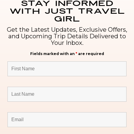
Stay Informed
with Just Travel
Girl
Get the Latest Updates, Exclusive Offers,
and Upcoming Trip Details Delivered to
Your Inbox.
Fields marked with an
*
are required