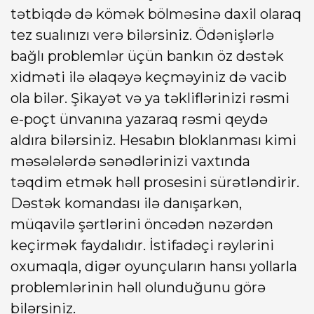
tətbiqdə də kömək bölməsinə daxil olaraq
tez sualınızı verə bilərsiniz. Ödənişlərlə
bağlı problemlər üçün bankın öz dəstək
xidməti ilə əlaqəyə keçməyiniz də vacib
ola bilər. Şikayət və ya təkliflərinizi rəsmi
e-poçt ünvanına yazaraq rəsmi qeydə
aldıra bilərsiniz. Hesabın bloklanması kimi
məsələlərdə sənədlərinizi vaxtında
təqdim etmək həll prosesini sürətləndirir.
Dəstək komandası ilə danışarkən,
müqavilə şərtlərini öncədən nəzərdən
keçirmək faydalıdır. İstifadəçi rəylərini
oxumaqla, digər oyunçuların hansı yollarla
problemlərinin həll olunduğunu görə
bilərsiniz.