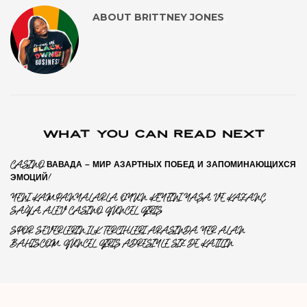
ABOUT
BRITTNEY JONES
WHAT YOU CAN READ NEXT
CASINO ВАВАДА – МИР АЗАРТНЫХ ПОБЕД И ЗАПОМИНАЮЩИХСЯ
ЭМОЦИЙ!
YENI KAMPANYALARLA OYUN KEYFINI YAŞA VE KAZANÇ
SAĞLA ALEV CASINO GÜNCEL GIRIŞ
SPOR SEVERLERIN ILK TERCIHLERI ARASINDA YER ALAN
BAHISCOM GÜNCEL GIRIŞ ADRESIYLE SIZ DE KATILIN