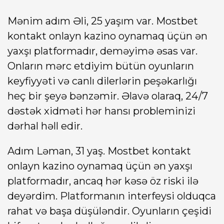
Mənim adım Əli, 25 yaşım var. Mostbet
kontakt onlayn kazino oynamaq üçün ən
yaxşı platformadır, deməyimə əsas var.
Onların mərc etdiyim bütün oyunların
keyfiyyəti və canlı dilerlərin peşəkarlığı
heç bir şeyə bənzəmir. Əlavə olaraq, 24/7
dəstək xidməti hər hansı probleminizi
dərhal həll edir.
Adım Ləman, 31 yaş. Mostbet kontakt
onlayn kazino oynamaq üçün ən yaxşı
platformadır, ancaq hər kəsə öz riski ilə
deyərdim. Platformanın interfeysi olduqca
rahat və başa düşüləndir. Oyunların çeşidi